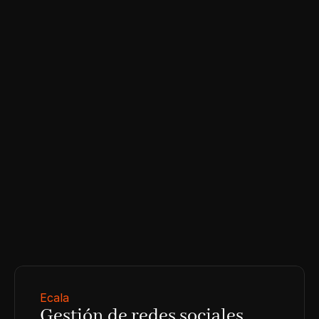
Daniel
@Spscampos
Ecala
Gestión de redes sociales